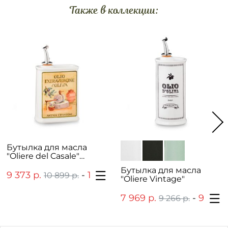
Также в коллекции:
Бутылка для масла
"Oliere del Casale"
прямоугольная
Бутылка для масла
9 373 р.
-
11 245 р.
10 899 р.
13 076 р.
"Oliere Vintage"
7 969 р.
-
9 558 р.
9 266 р.