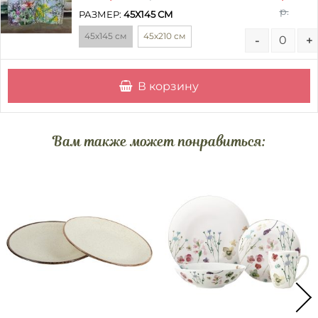
р.
РАЗМЕР:
45Х145 СМ
45х145 см
45х210 см
-
+
В корзину
Вам также может понравиться: