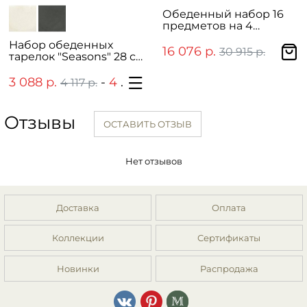
Обеденный набор 16
предметов на 4
персоны "Лесные
Набор обеденных
цветы"
16 076 р.
30 915 р.
тарелок "Seasons" 28 см,
2 шт
3 088 р.
-
4 286 р.
4 117 р.
5 792 р.
Отзывы
ОСТАВИТЬ ОТЗЫВ
Нет отзывов
Доставка
Оплата
Коллекции
Сертификаты
Новинки
Распродажа