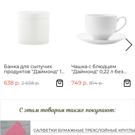
Банка для сыпучих
Чашка с блюдцем
продуктов "Даймонд" 1
"Даймонд" 0,22 л без
л в подарочной
инд.упаковки
упаковке
638 р.
749 р.
2 658 р.
814 р.
C этим товаром также покупают:
САЛФЕТКИ БУМАЖНЫЕ ТРЕХСЛОЙНЫЕ КРУГЛЫ