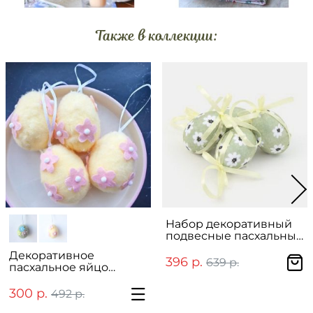
Также в коллекции:
Набор декоративный
подвесные пасхальные
яйца "Easter" 4 шт
Декоративное
396 р.
639 р.
пасхальное яйцо
подвесное "Easter"
300 р.
492 р.