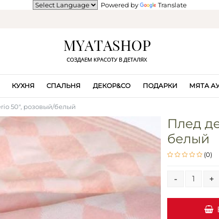
Powered by
Translate
КУХНЯ
СПАЛЬНЯ
ДЕКОР&CO
ПОДАРКИ
МЯТА А
rio 50", розовый/белый
Плед де
белый
(0)
-
+