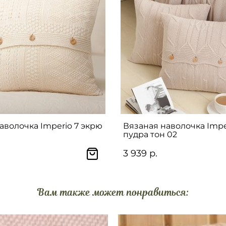
аволочка Imperio 7 экрю
Вязаная наволочка Impe
пудра тон 02
3 939 р.
Вам также может понравиться: