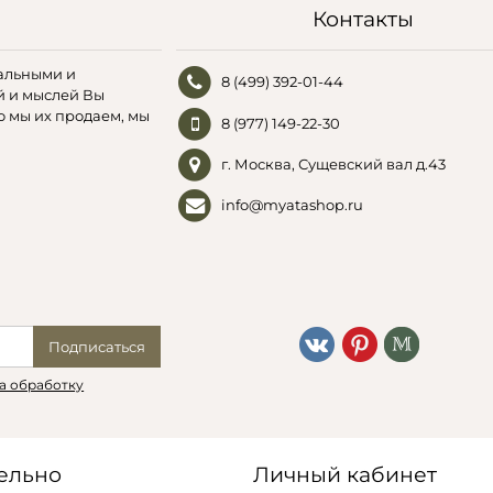
Контакты
альными и
8 (499) 392-01-44
й и мыслей Вы
о мы их продаем, мы
8 (977) 149-22-30
г. Москва, Сущевский вал д.43
info@myatashop.ru
Подписаться
а обработку
ельно
Личный кабинет