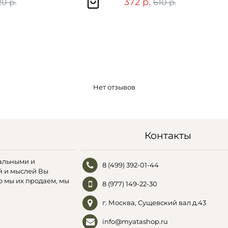
372 р.
20 р.
610 р.
Нет отзывов
Контакты
альными и
8 (499) 392-01-44
й и мыслей Вы
о мы их продаем, мы
8 (977) 149-22-30
г. Москва, Сущевский вал д.43
info@myatashop.ru