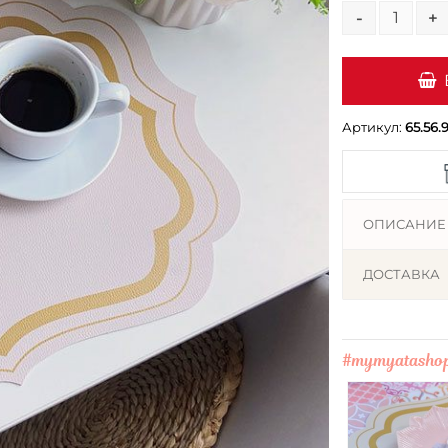
-
+
Артикул:
65.56.9
ОПИСАНИЕ
ДОСТАВКА
#mymyatasho