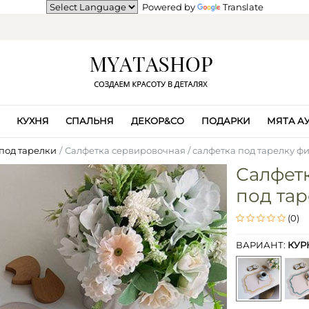
Powered by
Translate
КУХНЯ
СПАЛЬНЯ
ДЕКОР&CO
ПОДАРКИ
МЯТА А
под тарелки
Салфетка сервировочная / салфетка под тарелку ф
Салфетк
под тар
(0)
ВАРИАНТ:
КУР