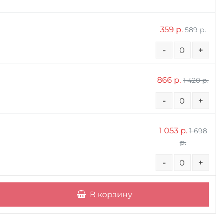
359 р.
589 р.
-
+
866 р.
1 420 р.
-
+
1 053 р.
1 698
р.
-
+
В корзину