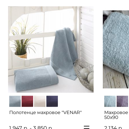
Полотенце махровое "VENAR"
Махровое
50х90
1 947 р. - 3 850 р.
2 134 р.