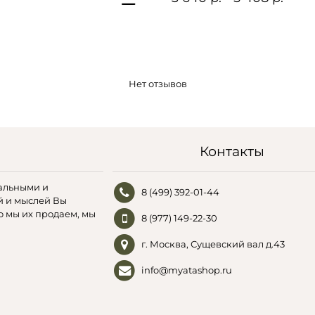
Нет отзывов
Контакты
альными и
8 (499) 392-01-44
й и мыслей Вы
о мы их продаем, мы
8 (977) 149-22-30
г. Москва, Сущевский вал д.43
info@myatashop.ru