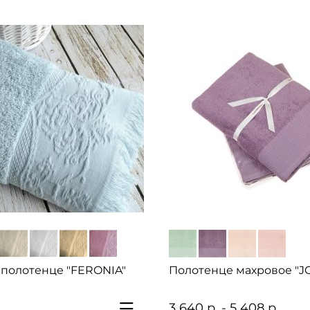
 полотенце "FERONIA"
Полотенце махровое "JO
3 640 р. - 5 408 р.