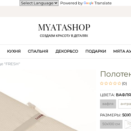
Powered by
Translate
КУХНЯ
СПАЛЬНЯ
ДЕКОР&CO
ПОДАРКИ
МЯТА А
е "FRESH"
Полотен
(0)
ЦВЕТА:
ВАФЛЯ
вафля
антр
РАЗМЕРЫ:
50Х
50х100 см
70