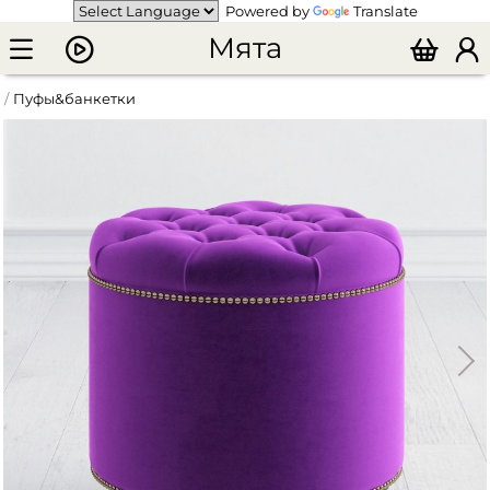
Powered by
Translate
Мята
Пуфы&банкетки
Пуф большой открывающийся "Settee" однотонный