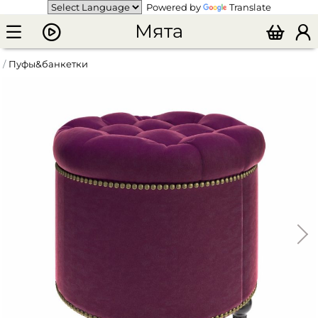
Powered by
Translate
Мята
Пуфы&банкетки
Пуф круглый открывающийся "Settee" однотонный