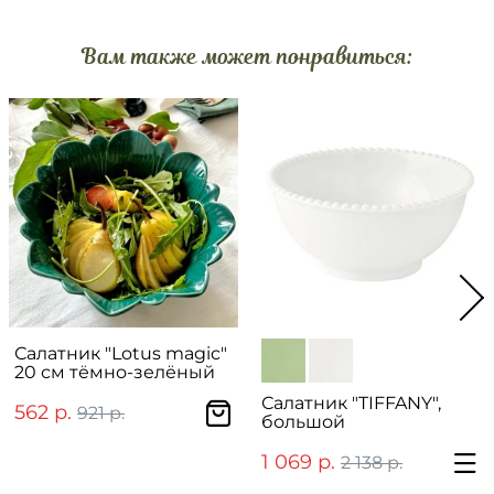
Вам также может понравиться:
Салатник "Lotus magic"
20 см тёмно-зелёный
Салатник "TIFFANY",
562 р.
921 р.
большой
1 069 р.
2 138 р.