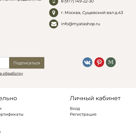
8 (977) 149-22-30
г. Москва, Сущевский вал д.43
info@myatashop.ru
Подписаться
а обработку
ельно
Личный кабинет
и
Вход
ертификаты
Регистрация
ы