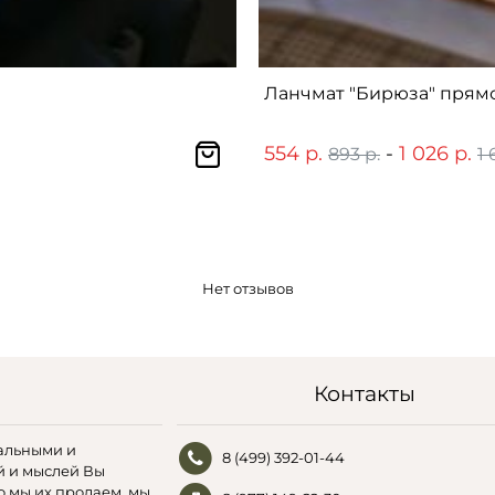
Ланчмат "Бирюза" прям
554 р.
-
1 026 р.
893 р.
1 
Нет отзывов
Контакты
альными и
8 (499) 392-01-44
й и мыслей Вы
о мы их продаем, мы