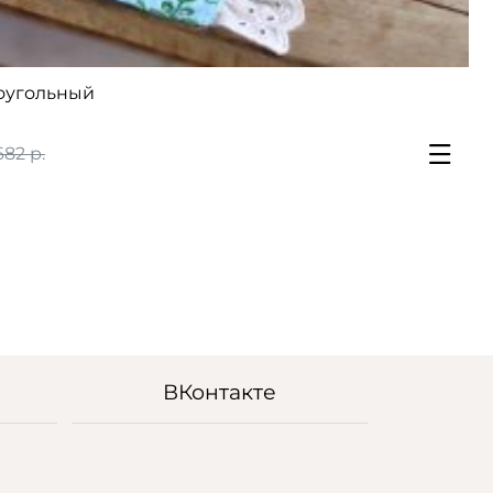
оугольный
682 р.
ВКонтакте