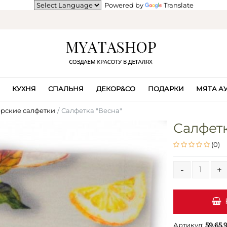
Powered by
Translate
КУХНЯ
СПАЛЬНЯ
ДЕКОР&CO
ПОДАРКИ
МЯТА А
рские салфетки
Салфетка "Весна"
Салфет
(0)
-
+
Артикул:
59.65.