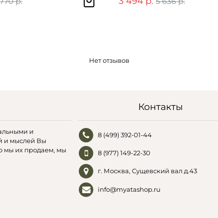
3 494 р.
 770 р.
5 636 р.
Нет отзывов
Контакты
альными и
8 (499) 392-01-44
й и мыслей Вы
о мы их продаем, мы
8 (977) 149-22-30
г. Москва, Сущевский вал д.43
info@myatashop.ru