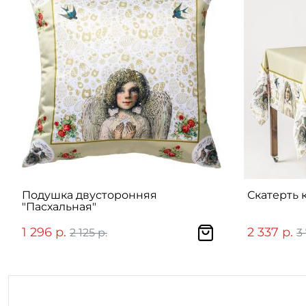
Подушка двусторонняя
Скатерть 
"Пасхальная"
1 296 р.
2 337 р.
2 125 р.
3