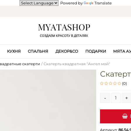
Powered by
Translate
КУХНЯ
СПАЛЬНЯ
ДЕКОР&CO
ПОДАРКИ
МЯТА А
вадратные скатерти
Скатерть квадратная "Ангел мой"
Скатерт
(0)
-
+
Артикул:
86.54.