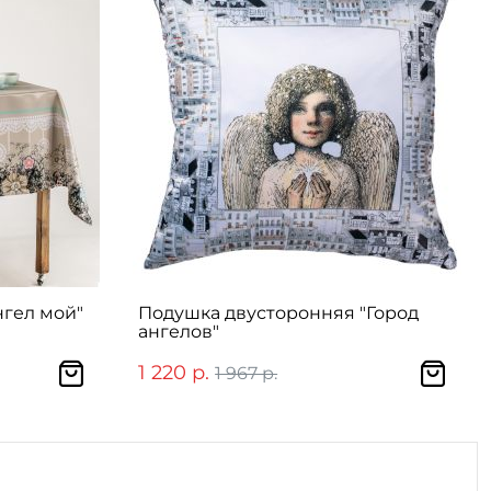
нгел мой"
Подушка двусторонняя "Город
ангелов"
1 220 р.
1 967 р.