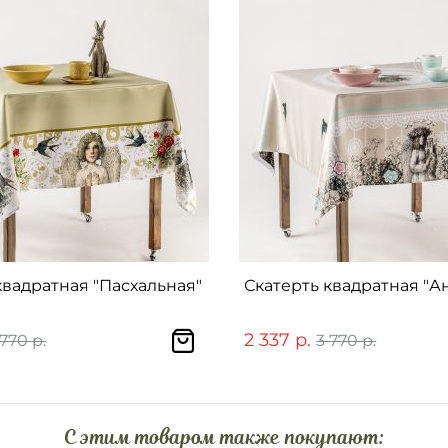
квадратная "Пасхальная"
Скатерть квадратная "А
2 337 р.
 770 р.
3 770 р.
C этим товаром также покупают: