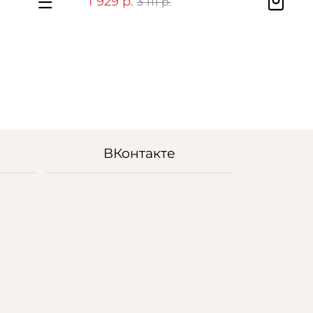
1 929 р.
3 111 р.
ВКонтакте