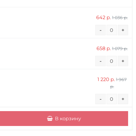
642 р.
1 036 р.
-
+
658 р.
1 079 р.
-
+
1 220 р.
1 967
р.
-
+
В корзину