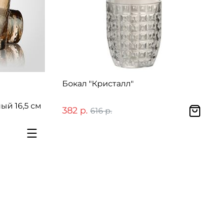
Бокал "Кристалл"
ый 16,5 см
382 р.
616 р.