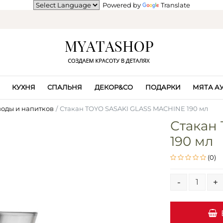
Powered by
Translate
КУХНЯ
СПАЛЬНЯ
ДЕКОР&CO
ПОДАРКИ
МЯТА А
воды и напитков
Стакан TOYO SASAKI GLASS MACHINE 190 мл
Стакан
190 мл
(0)
-
+