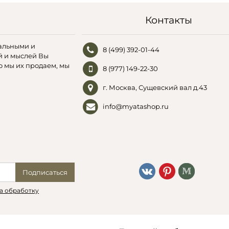
Контакты
альными и
8 (499) 392-01-44
й и мыслей Вы
о мы их продаем, мы
8 (977) 149-22-30
г. Москва, Сущевский вал д.43
info@myatashop.ru
Подписаться
а обработку