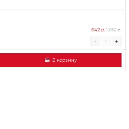
642 р.
1 036 р.
-
+
В корзину