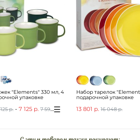
жек "Elements" 330 мл, 4
Набор тарелок "Element
рочной упаковке
подарочной упаковке
-
7 125 р.
13 801 р.
 125 р.
7 598 р.
16 048 р.
C этим товаром также покупают: