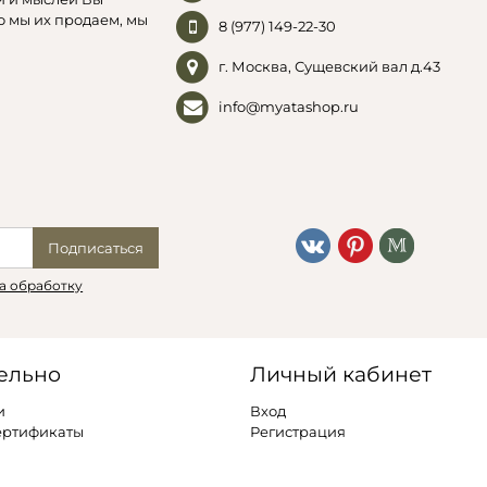
о мы их продаем, мы
8 (977) 149-22-30
г. Москва, Сущевский вал д.43
info@myatashop.ru
Подписаться
а обработку
ельно
Личный кабинет
и
Вход
ертификаты
Регистрация