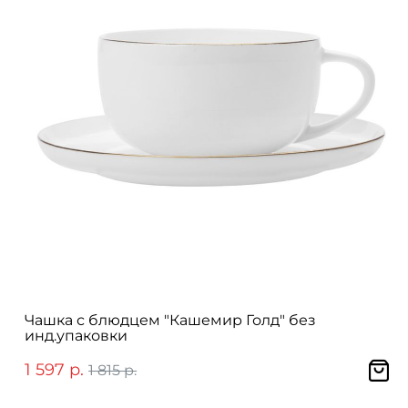
Чашка с блюдцем "Кашемир Голд" без
инд.упаковки
1 597 р.
1 815 р.