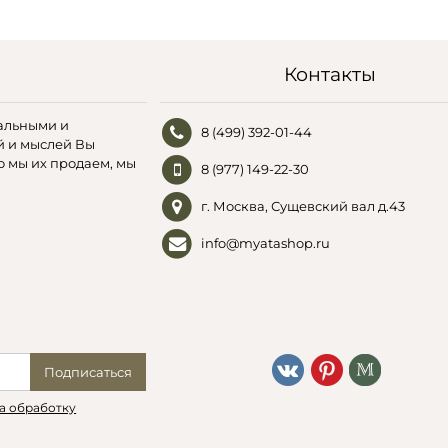
Контакты
альными и
8 (499) 392-01-44
й и мыслей Вы
о мы их продаем, мы
8 (977) 149-22-30
г. Москва, Сущевский вал д.43
info@myatashop.ru
Подписаться
а обработку