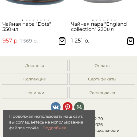
Чайная пара "Dots"
Чайная пара "England
350мл
collection" 220мл
957 р.
1 251 р.
1 569 р.
Доставка
Оплата
Коллекции
Сертификаты
Новинки
Распродажа
Продолжая использовать наш сайт,
8 (499) 392-01-44, 8 (977) 149-22-30
вы соглашаетесь на использование
Интернет-магазин "Мята" © 2026
файлов cookie.
Подробнее...
Публичная оферта
|
Политика конфиденциальности