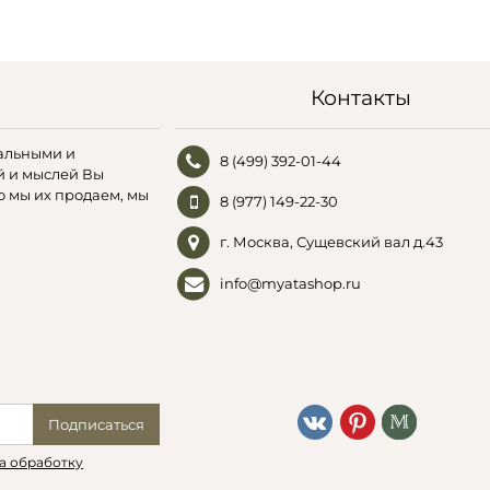
Контакты
альными и
8 (499) 392-01-44
й и мыслей Вы
о мы их продаем, мы
8 (977) 149-22-30
г. Москва, Сущевский вал д.43
info@myatashop.ru
Подписаться
а обработку