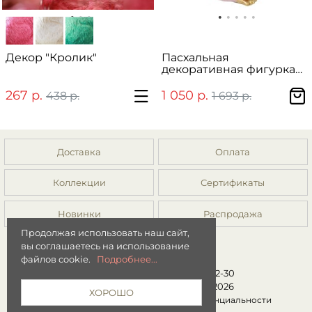
Декор "Кролик"
Пасхальная
декоративная фигурка
"Розовая гусыня"
267 р.
1 050 р.
438 р.
1 693 р.
Доставка
Оплата
Коллекции
Сертификаты
Новинки
Распродажа
Продолжая использовать наш сайт,
вы соглашаетесь на использование
файлов cookie.
Подробнее...
8 (499) 392-01-44, 8 (977) 149-22-30
Интернет-магазин "Мята" © 2026
ХОРОШО
Публичная оферта
|
Политика конфиденциальности