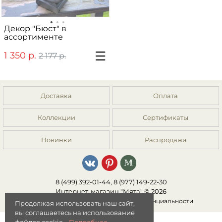
Декор "Бюст" в
ассортименте
1 350 р.
2 177 р.
Доставка
Оплата
Коллекции
Сертификаты
Новинки
Распродажа
8 (499) 392-01-44, 8 (977) 149-22-30
Интернет-магазин "Мята" © 2026
Публичная оферта
|
Политика конфиденциальности
Продолжая использовать наш сайт,
вы соглашаетесь на использование