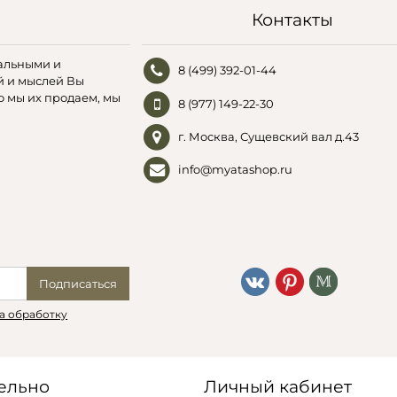
Контакты
альными и
8 (499) 392-01-44
й и мыслей Вы
о мы их продаем, мы
8 (977) 149-22-30
г. Москва, Сущевский вал д.43
info@myatashop.ru
Подписаться
а обработку
ельно
Личный кабинет