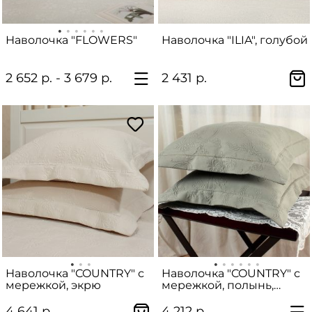
Наволочка "FLOWERS"
Наволочка "ILIA", голубой
2 652 р. - 3 679 р.
2 431 р.
Наволочка "COUNTRY" с
Наволочка "COUNTRY" с
мережкой, экрю
мережкой, полынь,
зеленый
4 641 р.
4 212 р.