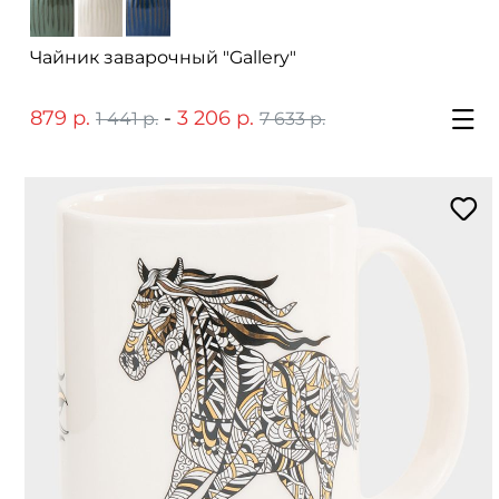
Чайник заварочный "Gallery"
879 р.
-
3 206 р.
1 441 р.
7 633 р.