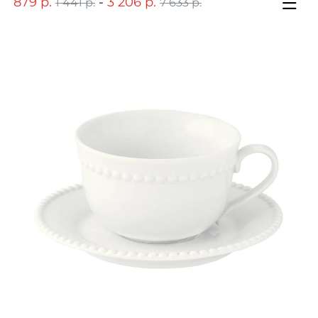
879 р.
-
3 206 р.
1 441 р.
7 633 р.