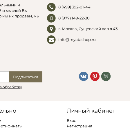
альными и
8 (499) 392-01-44
й и мыслей Вы
о мы их продаем, мы
8 (977) 149-22-30
г. Москва, Сущевский вал д.43
info@myatashop.ru
Подписаться
а обработку
ельно
Личный кабинет
и
Вход
ертификаты
Регистрация