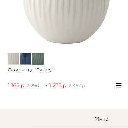
Сахарница "Gallery"
1 168 р.
-
1 275 р.
2 290 р.
2 452 р.
Мята