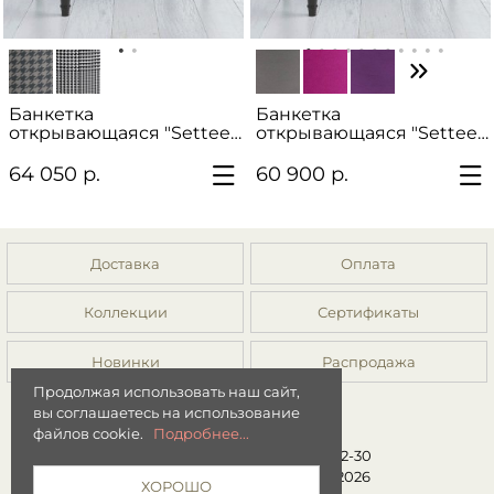
Банкетка
Банкетка
открывающаяся "Settee"
открывающаяся "Settee"
с принтом
однотонная
64 050 р.
60 900 р.
Доставка
Оплата
Коллекции
Сертификаты
Новинки
Распродажа
Продолжая использовать наш сайт,
вы соглашаетесь на использование
файлов cookie.
Подробнее...
8 (499) 392-01-44, 8 (977) 149-22-30
Интернет-магазин "Мята" © 2026
ХОРОШО