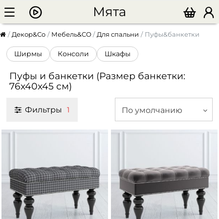
Мята
Декор&Co
Мебель&CO
Для спальни
Пуфы&банкетки
Ширмы
Консоли
Шкафы
Пуфы и банкетки (Размер банкетки:
76x40x45 см)
Фильтры
По умолчанию
1