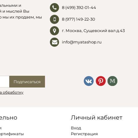
альными и
8 (499) 392-01-44
й и мыслей Вы
о мы их продаем, мы
8 (977) 149-22-30
г. Москва, Сущевский вал д.43
info@myatashop.ru
Подписаться
а обработку
ельно
Личный кабинет
и
Вход
ертификаты
Регистрация