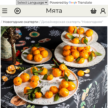
Powered by
Translate
Мята
Новогодние скатерти
Дизайнерская скатерть "Новогодняя"