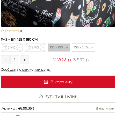
(0)
РАЗМЕР:
155 Х 180 СМ
110 х 150 см
155 х 155 см
155 х 180 см
155 х 240 см
2 202 р.
3 552 р.
-
+
Сообщить о снижении цены
В корзину
Купить в 1 клик
Артикул:
48.99.35.3
В наличии