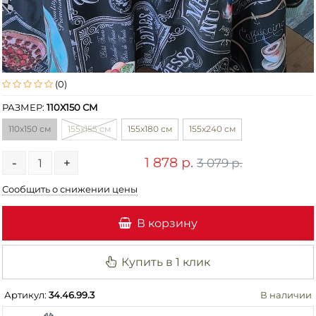
(0)
РАЗМЕР:
110Х150 СМ
110х150 см
155х155 см
155х180 см
155х240 см
1 878 р.
3 079 р.
-
+
Сообщить о снижении цены
В корзину
Купить в 1 клик
Артикул:
34.46.99.3
В наличии