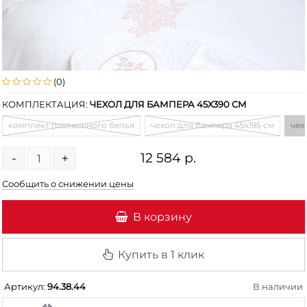
(0)
КОМПЛЕКТАЦИЯ:
ЧЕХОЛ ДЛЯ БАМПЕРА 45Х390 СМ
комплект постельного белья
чехол для бампера 45х195 см
чех
12 584 р.
-
+
Сообщить о снижении цены
В корзину
Купить в 1 клик
Артикул:
94.38.44
В наличии