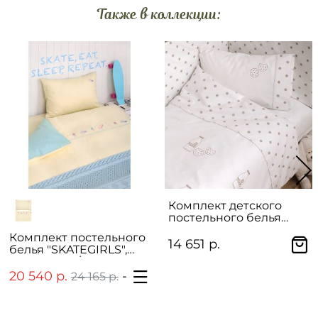
Также в коллекции:
Комплект детского
постельного белья
"YUMMY BREAKFAST"
Комплект постельного
14 651 р.
белья "SKATEGIRLS",
банановый/мятный
20 540 р.
-
22 048 р.
24 165 р.
25 939 р.