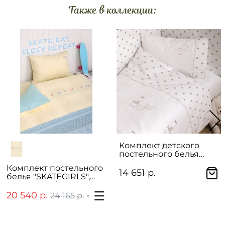
Также в коллекции:
Комплект детского
постельного белья
"YUMMY BREAKFAST"
Комплект постельного
14 651 р.
белья "SKATEGIRLS",
банановый/мятный
20 540 р.
-
22 048 р.
24 165 р.
25 939 р.