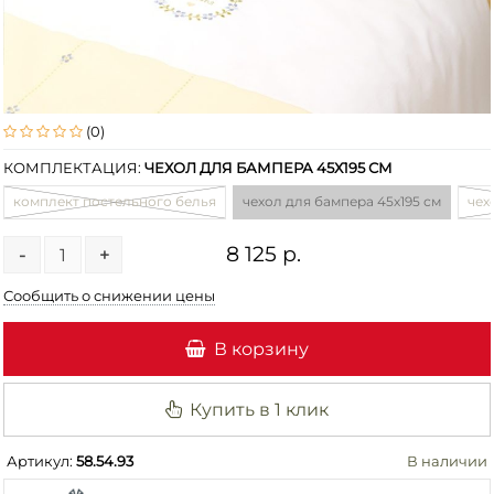
(0)
КОМПЛЕКТАЦИЯ:
ЧЕХОЛ ДЛЯ БАМПЕРА 45Х195 СМ
комплект постельного белья
чехол для бампера 45х195 см
чех
8 125 р.
-
+
Сообщить о снижении цены
В корзину
Купить в 1 клик
Артикул:
58.54.93
В наличии