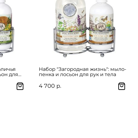
оличья
Набор "Загородная жизнь": мыло-
ьон для
пенка и лосьон для рук и тела
4 700 р.