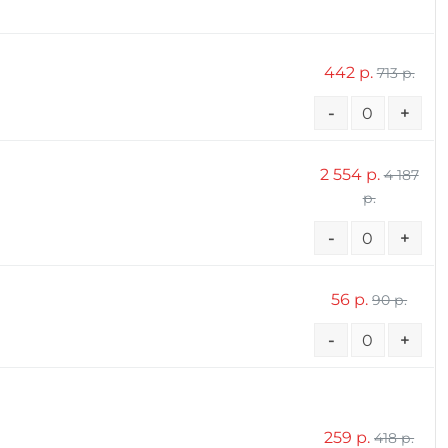
442 р.
713 р.
-
+
2 554 р.
4 187
р.
-
+
56 р.
90 р.
-
+
259 р.
418 р.