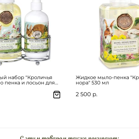
ый набор "Кроличья
Жидкое мыло-пенка "К
о пенка и лосьон для
нора" 530 мл
2 500 р.
C этим товаром также покупают: