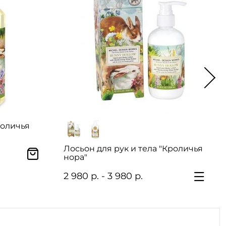
роличья
Лосьон для рук и тела "Кроличья
нора"
2 980 р. - 3 980 р.