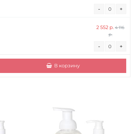
-
+
2 552 р.
4 116
р.
-
+
В корзину