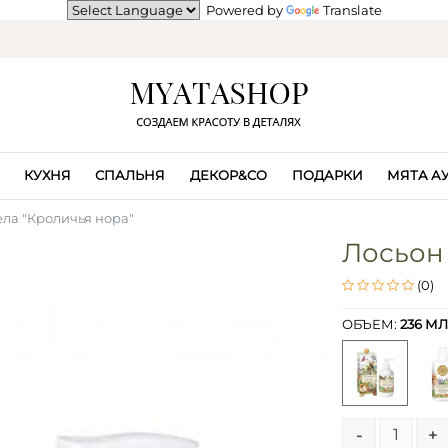
Powered by
Translate
КУХНЯ
СПАЛЬНЯ
ДЕКОР&CO
ПОДАРКИ
МЯТА А
ела "Кроличья нора"
Лосьон 
(0)
ОБЪЕМ:
236 МЛ
-
+