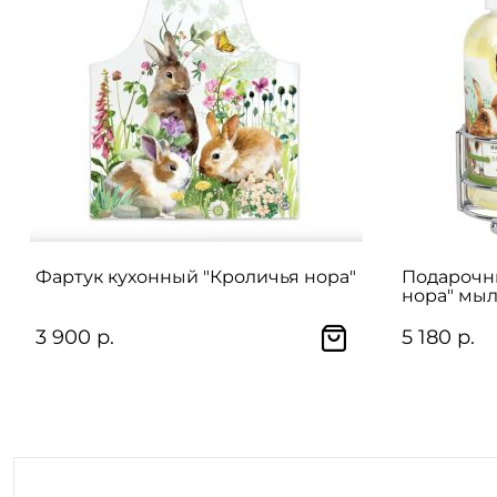
Фартук кухонный "Кроличья нора"
Подарочн
нора" мыл
рук и тела
3 900 р.
5 180 р.