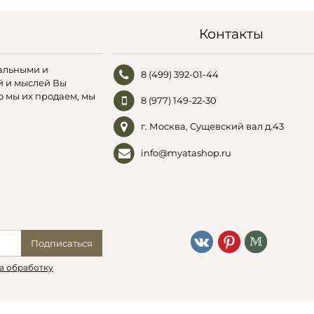
Контакты
альными и
8 (499) 392-01-44
й и мыслей Вы
о мы их продаем, мы
8 (977) 149-22-30
г. Москва, Сущевский вал д.43
info@myatashop.ru
Подписаться
а обработку