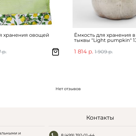
я хранения овощей
Ёмкость для хранения 
тыквы "Light pumpkin" 1
1 814 р.
 р.
1 909 р.
Нет отзывов
Контакты
альными и
8 (499) 392-01-44