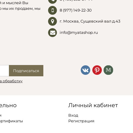
й и мыслей Вы
о мы их продаем, мы
8 (977) 149-22-30
г. Москва, Сущевский вал д.43
info@myatashop.ru
Подписаться
а обработку
ельно
Личный кабинет
и
Вход
ертификаты
Регистрация