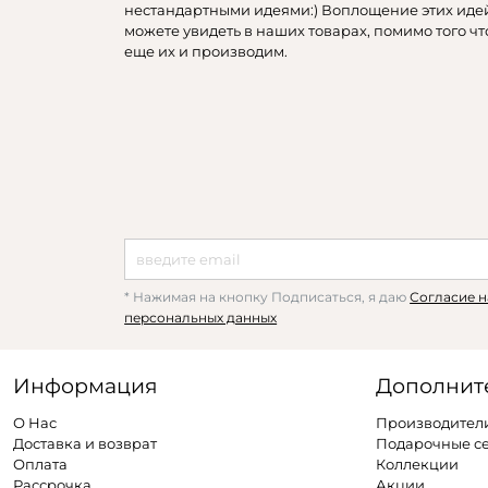
нестандартными идеями:) Воплощение этих иде
можете увидеть в наших товарах, помимо того чт
еще их и производим.
* Нажимая на кнопку Подписаться, я даю
Согласие н
персональных данных
Информация
Дополнит
О Нас
Производител
Доставка и возврат
Подарочные с
Оплата
Коллекции
Рассрочка
Акции