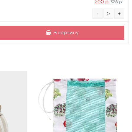
200 р.
328 р.
-
+
В корзину