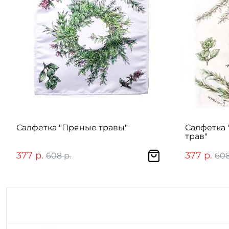
Салфетка "Пряные травы"
Салфетка 
трав"
377 р.
377 р.
608 р.
608