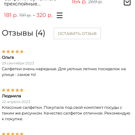
ВЕЧЕРИНКА"
164 р.
269 р.
трехслойные
"Пасхальные" 20 штук
181 р.
-
320 р.
191 р.
337 р.
Отзывы (4)
ОСТАВИТЬ ОТЗЫВ
Ольга
29 сентября 2023
Салфетки очень нарядные. Для уютных летних посиделок на
улице - самое то!
Людмила
22 апреля 2023
Классные салфетки. Покупала под свой комплект посуды с
таким же рисунком. Качество салфеток отличное. Рекомендую
к покупке.