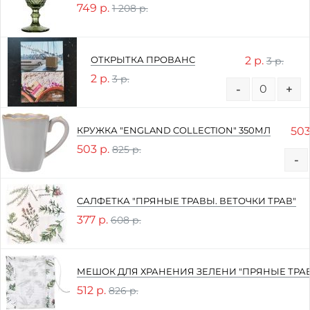
749 р.
1 208 р.
2 р.
ОТКРЫТКА ПРОВАНС
3 р.
2 р.
3 р.
-
+
503
КРУЖКА "ENGLAND COLLECTION" 350МЛ
503 р.
825 р.
-
САЛФЕТКА "ПРЯНЫЕ ТРАВЫ. ВЕТОЧКИ ТРАВ"
377 р.
608 р.
МЕШОК ДЛЯ ХРАНЕНИЯ ЗЕЛЕНИ "ПРЯНЫЕ ТРА
512 р.
826 р.