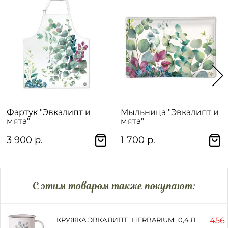
Фартук "Эвкалипт и
Мыльница "Эвкалипт и
мята"
мята"
3 900 р.
1 700 р.
C этим товаром также покупают:
456 
КРУЖКА ЭВКАЛИПТ "HERBARIUM" 0,4 Л