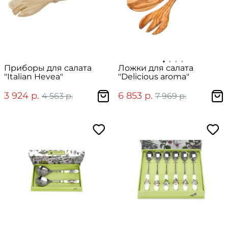
Приборы для салата
Ложки для салата
"Italian Hevea"
"Delicious aroma"
3 924 р.
6 853 р.
4 563 р.
7 969 р.