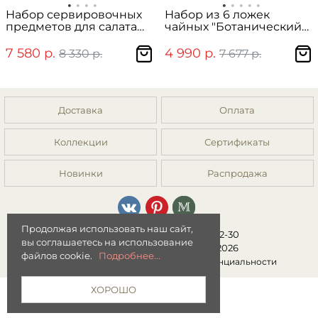
Набор сервировочных
Набор из 6 ложек
предметов для салата
чайных "Ботанический
"Ботанический сад"
сад"
(ложка и вилка)
7 580 р.
4 990 р.
8 330 р.
7 677 р.
Доставка
Оплата
Коллекции
Сертификаты
Новинки
Распродажа
Продолжая использовать наш сайт,
8 (499) 392-01-44, 8 (977) 149-22-30
вы соглашаетесь на использование
Интернет-магазин "Мята" © 2026
файлов cookie.
Подробнее...
Публичная оферта
|
Политика конфиденциальности
ХОРОШО