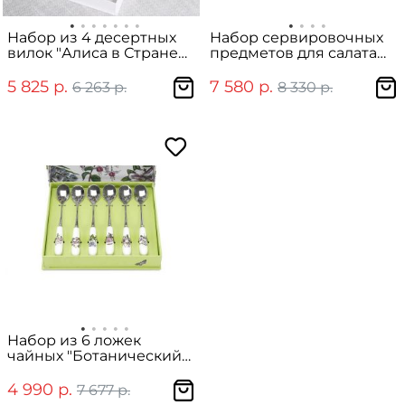
Набор из 4 десертных
Набор сервировочных
вилок "Алиса в Стране
предметов для салата
чудес" в подарочной
"Ботанический сад"
упаковке
(ложка и вилка)
5 825 р.
7 580 р.
6 263 р.
8 330 р.
Набор из 6 ложек
чайных "Ботанический
сад"
4 990 р.
7 677 р.