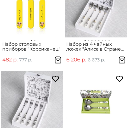
Набор столовых
Набор из 4 чайных
приборов "Корсиканец"
ложек "Алиса в Стране
чудес" в подарочной
упаковке
482 р.
6 206 р.
777 р.
6 673 р.