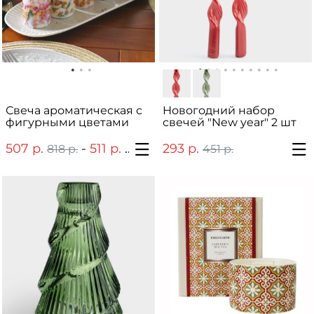
Свеча ароматическая с
Новогодний набор
фигурными цветами
свечей "New year" 2 шт
507 р.
-
511 р.
293 р.
818 р.
838 р.
451 р.