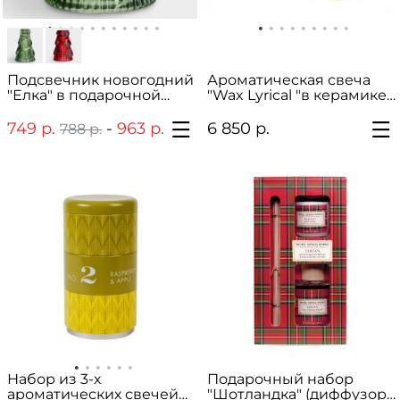
Подсвечник новогодний
Ароматическая свеча
"Елка" в подарочной
"Wax Lyrical "в керамике
упаковке
бол.
749 р.
-
963 р.
6 850 р.
788 р.
1 014 р.
Набор из 3-х
Подарочный набор
ароматических свечей
"Шотландка" (диффузор