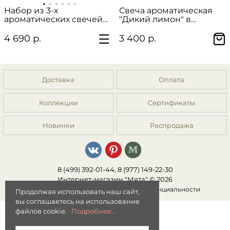
Набор из 3-х
Свеча ароматическая
ароматических свечей
"Дикий лимон" в
"Уютный дом"
подарочной упаковке
4 690 р.
3 400 р.
Доставка
Оплата
Коллекции
Сертификаты
Новинки
Распродажа
8 (499) 392-01-44, 8 (977) 149-22-30
Интернет-магазин "Мята" © 2026
Публичная оферта
|
Политика конфиденциальности
Продолжая использовать наш сайт,
вы соглашаетесь на использование
файлов cookie.
Подробнее...