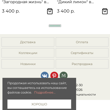
"Загородная жизнь" в
"Дикий лимон" в
подарочной упаковке
подарочной упаковке
3 400 р.
3 400 р.
Доставка
Оплата
Коллекции
Сертификаты
Новинки
Распродажа
Продолжая использовать наш сайт,
8 (499) 392-01-44, 8 (977) 149-22-30
вы соглашаетесь на использование
Интернет-магазин "Мята" © 2026
файлов cookie.
Подробнее...
Публичная оферта
|
Политика конфиденциальности
ХОРОШО