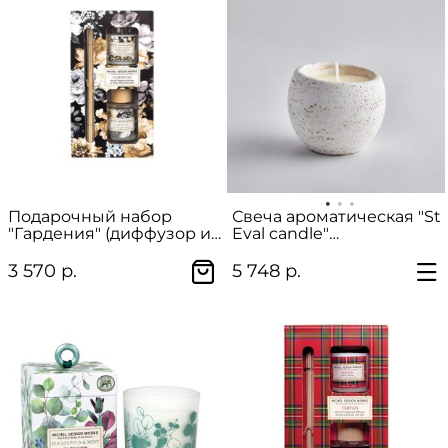
Подарочный набор
Свеча ароматическая "St
"Гардения" (диффузор и
Eval candle"
ароматическая свеча), 70
ароматическая свеча в
мл
керамике светлая
3 570 р.
5 748 р.