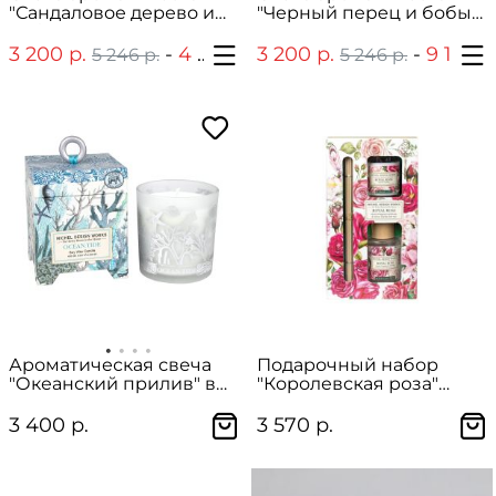
"Сандаловое дерево и
"Черный перец и бобы
дуб"
тонка"
3 200 р.
-
4 065 р.
3 200 р.
-
9 147 р.
5 246 р.
6 557 р.
5 246 р.
Ароматическая свеча
Подарочный набор
"Океанский прилив" в
"Королевская роза"
подарочной упаковке
(диффузор и
ароматическая свеча), 70
3 400 р.
3 570 р.
мл