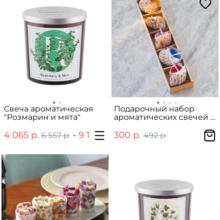
Свеча ароматическая
Подарочный набор
"Розмарин и мята"
ароматических свечей в
декоративных ракушках
4 065 р.
-
9 147 р.
300 р.
6 557 р.
14 754 р.
492 р.