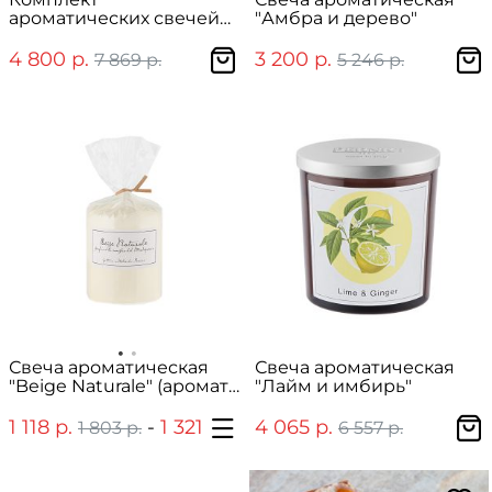
ароматических свечей
"Амбра и дерево"
"MOM"
4 800 р.
3 200 р.
7 869 р.
5 246 р.
Свеча ароматическая
Свеча ароматическая
"Beige Naturale" (аромат
"Лайм и имбирь"
мадагаскарской ванили)
1 118 р.
-
1 321 р.
4 065 р.
1 803 р.
2 131 р.
6 557 р.