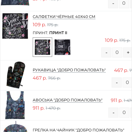
-
САЛФЕТКИ ЧЁРНЫЕ 40Х40 СМ
109 р.
175 р.
ПРИНТ:
ПРИНТ II
109 р.
175 р.
-
+
467 р.
РУКАВИЦА "ДОБРО ПОЖАЛОВАТЬ"
7
467 р.
766 р.
-
911 р.
АВОСЬКА "ДОБРО ПОЖАЛОВАТЬ"
1 47
911 р.
1 470 р.
-
ГРЕЛКА НА ЧАЙНИК "ДОБРО ПОЖАЛОВАТЬ"