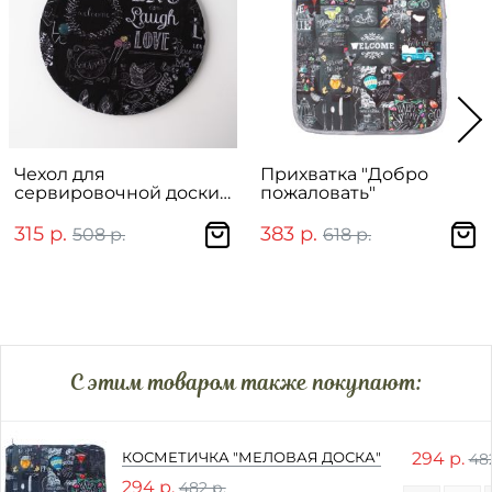
Чехол для
Прихватка "Добро
сервировочной доски
пожаловать"
"Меловая доска"
315 р.
383 р.
508 р.
618 р.
C этим товаром также покупают:
294 р.
КОСМЕТИЧКА "МЕЛОВАЯ ДОСКА"
482
294 р.
482 р.