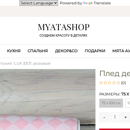
Powered by
Translate
КУХНЯ
СПАЛЬНЯ
ДЕКОР&CO
ПОДАРКИ
МЯТА А
тский "LUX 3313", розовый
Плед де
(0)
РАЗМЕРЫ:
75 Х
75 х 100 см
1
-
+