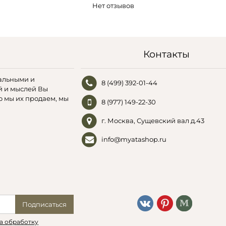
Нет отзывов
Контакты
альными и
8 (499) 392-01-44
й и мыслей Вы
о мы их продаем, мы
8 (977) 149-22-30
г. Москва, Сущевский вал д.43
info@myatashop.ru
Подписаться
а обработку