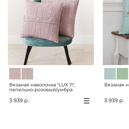
Вязаная наволочка "LUX 11",
Вязаная н
пепельно-розовый/умбра
3 939 р.
3 939 р.