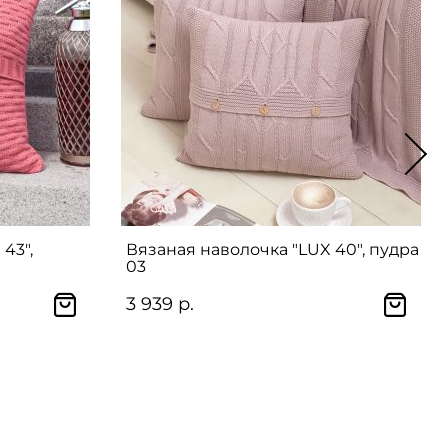
43",
Вязаная наволочка "LUX 40", пудра
03
3 939 р.