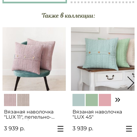
Также в коллекции:
Вязаная наволочка
Вязаная наволочка
"LUX 11", пепельно-
"LUX 45"
розовый/умбра
3 939 р.
3 939 р.