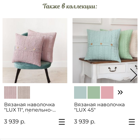
Также в коллекции:
Вязаная наволочка
Вязаная наволочка
"LUX 11", пепельно-
"LUX 45"
розовый/умбра
3 939 р.
3 939 р.