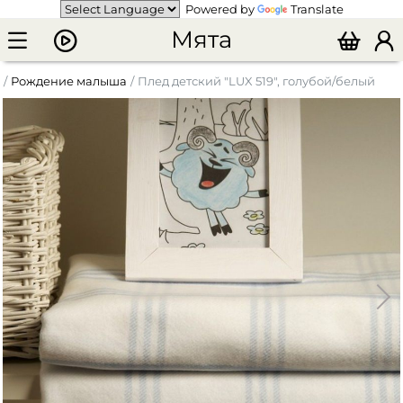
Powered by
Translate
Мята
Рождение малыша
Плед детский "LUX 519", голубой/белый