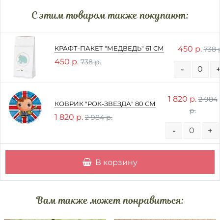
C этим товаром также покупают:
450 р.
КРАФТ-ПАКЕТ "МЕДВЕДЬ" 61 СМ
738 
450 р.
738 р.
-
1 820 р.
2 984
КОВРИК "РОК-ЗВЕЗДА" 80 СМ
р.
1 820 р.
2 984 р.
-
+
В корзину
Вам также может понравиться: