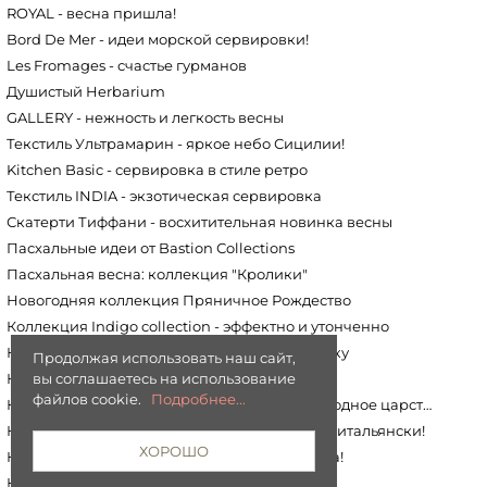
ROYAL - весна пришла!
Bord De Mer - идеи морской сервировки!
Les Fromages - счастье гурманов
Душистый Herbarium
GALLERY - нежность и легкость весны
Текстиль Ультрамарин - яркое небо Сицилии!
Kitchen Basic - сервировка в стиле ретро
Текстиль INDIA - экзотическая сервировка
Скатерти Тиффани - восхитительная новинка весны
Пасхальные идеи от Bastion Сollections
Пасхальная весна: коллекция "Кролики"
Новогодняя коллекция Пряничное Рождество
Коллекция Indigo collection - эффектно и утонченно
Коллекция Ceylon - путешествие в Шри-Ланку
Продолжая использовать наш сайт,
Коллекция Sea shore - морская классика
вы соглашаетесь на использование
файлов cookie.
Подробнее...
Коллекции Under The Sea / Sea friends - подводное царство
Коллекция Dolce Vita. Pantelleria - отпуск по-итальянски!
ХОРОШО
Коллекция Dolce Vita. Taormina - краски лета!
Кролик в цветах :)