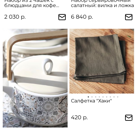
Набор из 2 чашек с
Набор сервировочный
блюдцами для кофе
салатный: вилка и ложка
"Casadecor" в
подарочной упаковке
2 030 р.
6 840 р.
Салфетка "Хаки"
420 р.