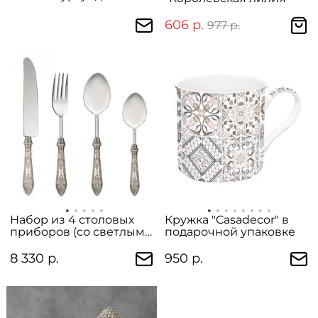
606 р.
977 р.
Набор из 4 столовых
Кружка "Casadecor" в
приборов (со светлыми
подарочной упаковке
ручками)
8 330 р.
950 р.