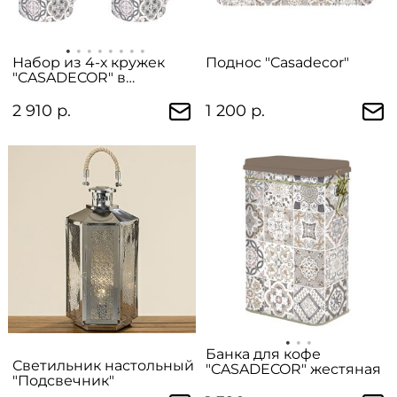
Набор из 4-х кружек
Поднос "Casadecor"
"CASADECOR" в
подарочной упаковке
2 910 р.
1 200 р.
Банка для кофе
Светильник настольный
"CASADECOR" жестяная
"Подсвечник"