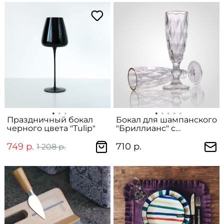
Праздничный бокал
Бокал для шампанского
черного цвета "Tulip"
"Бриллианс" с
золотистой каймой
749 р.
710 р.
1 208 р.