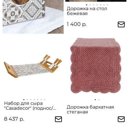
Дорожка на стол
бежевая
1 400 р.
Набор для сыра
Дорожка бархатная
"Casadecor" (поднос/
стеганая
доска для сыра с 4
ножами) в подарочной
8 437 р.
упаковке