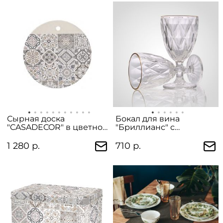
Сырная доска
Бокал для вина
"CASADECOR" в цветной
"Бриллианс" с
упаковке
золотистой каймой
1 280 р.
710 р.