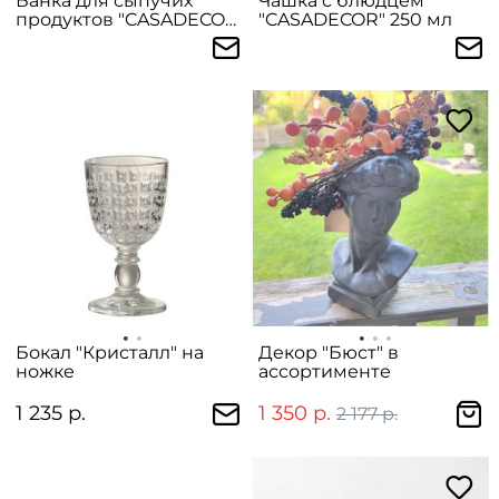
Банка для сыпучих
Чашка с блюдцем
продуктов "CASADECOR"
"CASADECOR" 250 мл
малая
Бокал "Кристалл" на
Декор "Бюст" в
ножке
ассортименте
1 235 р.
1 350 р.
2 177 р.