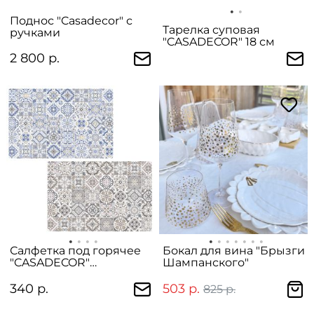
Поднос "Casadecor" с
Тарелка суповая
ручками
"CASADECOR" 18 см
2 800 р.
Салфетка под горячее
Бокал для вина "Брызги
"CASADECOR"
Шампанского"
двусторонняя
340 р.
503 р.
825 р.