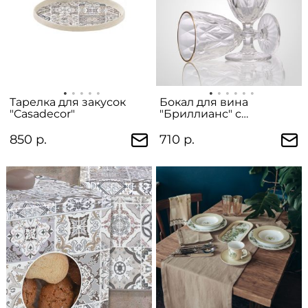
Тарелка для закусок
Бокал для вина
"Casadecor"
"Бриллианс" с
золотистой каймой
850 р.
710 р.