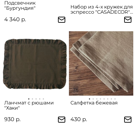
Подсвечник
Набор из 4-х кружек для
"Бургундия"
эспрессо "CASADECOR"
в подарочной упаковке
4 340 р.
Ланчмат с рюшами
Салфетка бежевая
"Хаки"
930 р.
430 р.