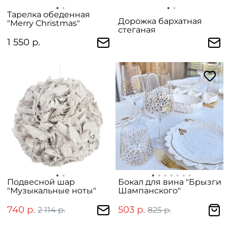
Тарелка обеденная
Дорожка бархатная
"Merry Christmas"
стеганая
1 550 р.
Подвесной шар
Бокал для вина "Брызги
"Музыкальные ноты"
Шампанского"
740 р.
503 р.
2 114 р.
825 р.