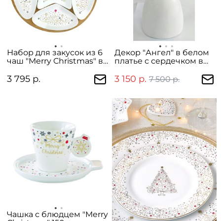
Набор для закусок из 6
Декор "Ангел" в белом
чаш "Merry Christmas" в
платье с сердечком в
подарочной упаковке
руках
3 795 р.
3 150 р.
7 500 р.
Чашка с блюдцем "Merry