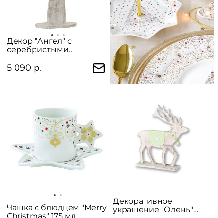
Декор "Ангел" с
серебристыми
крыльями
5 090 р.
Декоративное
Чашка с блюдцем "Merry
украшение "Олень"
Christmas" 175 мл
(деревянный)