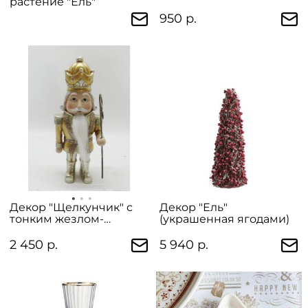
растение "Ель"
950 р.
Декор "Щелкунчик" с
Декор "Ель"
тонким жезлом-
(украшенная ягодами)
крючком (22 см)
2 450 р.
5 940 р.