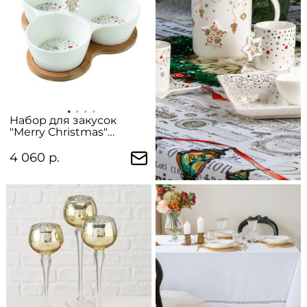
Набор для закусок
"Merry Christmas"
(менажница) в
подарочной упаковке
4 060 р.