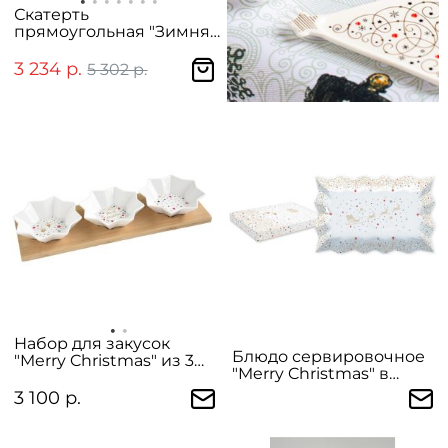
Скатерть
прямоугольная "Зимняя
сказка"
3 234 р.
5 302 р.
Набор для закусок
Блюдо сервировочное
"Merry Christmas" из 3
"Merry Christmas" в
чаш на бамбуковом
подарочной упаковке
подносе в подарочной
3 100 р.
упаковке