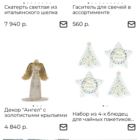
Скатерть светлая из
Гаситель для свечей в
итальянского шелка
ассортименте
7 940 р.
560 р.
Декор "Ангел" с
Набор из 4-х блюдец
золотистыми крыльями
для чайных пакетиков
"Merry Christmas" 10,5 см
4 840 р.