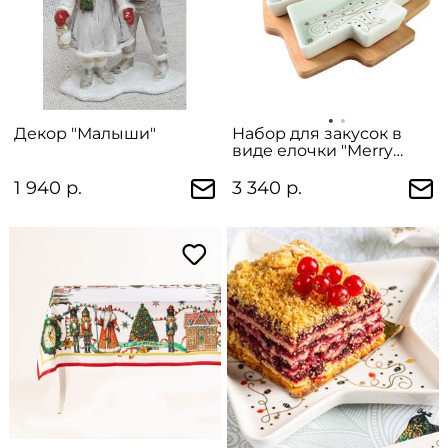
Декор "Малыши"
Набор для закусок в
виде елочки "Merry
Christmas" в
подарочной упаковке
1 940 р.
3 340 р.