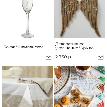
Декоративное
Бокал "Шампанское"
украшение "Крыло
Ангела" в ассортименте
15х4х41 см
2 750 р.