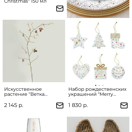
Christmas" 150 мл
Искусственное
Набор рождественских
растение "Ветка
украшений "Merry
шиповника"
Christmas" в
подарочной упаковке
2 145 р.
1 830 р.