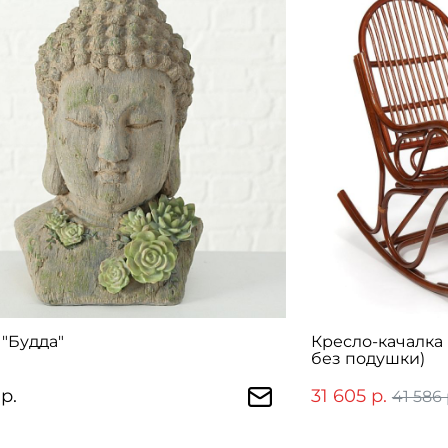
"Будда"
Кресло-качалка 
без подушки)
р.
31 605 р.
41 586 