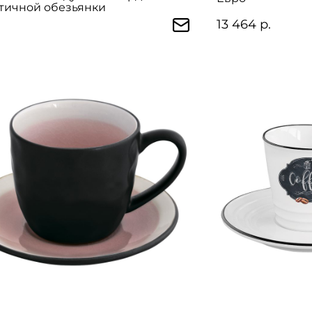
тичной обезьянки
13 464 р.