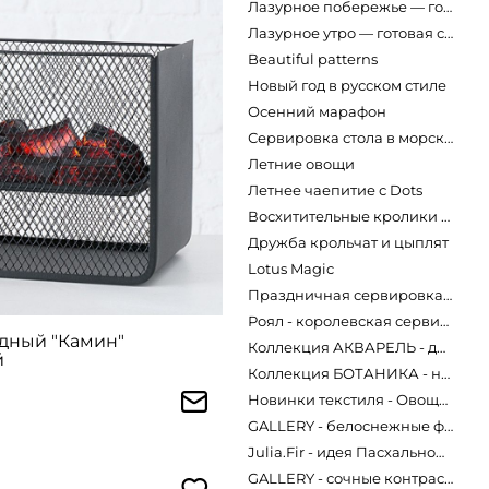
Лазурное побережье — готовая сервировка
Лазурное утро — готовая сервировка в морском стиле Marine World
Beautiful patterns
Новый год в русском стиле
Осенний марафон
Сервировка стола в морском стиле
Летние овощи
Летнее чаепитие с Dots
Восхитительные кролики 2.0
Дружба крольчат и цыплят
Lotus Magic
Праздничная сервировка стола
Роял - королевская сервировка с лилиями
дный "Камин"
Коллекция АКВАРЕЛЬ - дыхание летнего вечера
й
Коллекция БОТАНИКА - новый дизайн сезона
Новинки текстиля - Овощное ассорти!
GALLERY - белоснежные фантазии
Julia.Fir - идея Пасхальной сервировки
GALLERY - сочные контрасты!