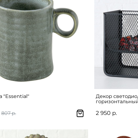
 "Essential"
Декор светодио
горизонтальны
2 950 р.
807 р.