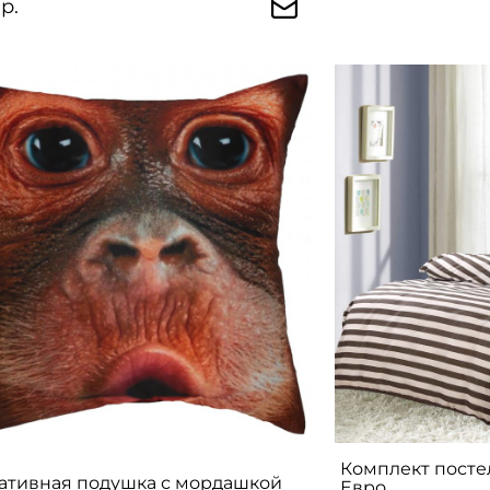
р.
Комплект посте
ативная подушка с мордашкой
Евро