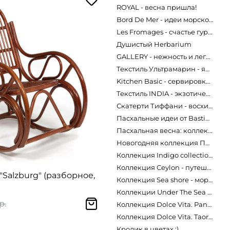
ROYAL - весна пришла!
Bord De Mer - идеи морской сервировки!
Les Fromages - счастье гурманов
Душистый Herbarium
GALLERY - нежность и легкость весны
Текстиль Ультрамарин - яркое небо Сицилии!
Kitchen Basic - сервировка в стиле ретро
Текстиль INDIA - экзотическая сервировка
Скатерти Тиффани - восхитительная новинка весны
Пасхальные идеи от Bastion Сollections
Пасхальная весна: коллекция "Кролики"
Новогодняя коллекция Пряничное Рождество
Коллекция Indigo collection - эффектно и утонченно
Коллекция Ceylon - путешествие в Шри-Ланку
"Salzburg" (разборное,
Коллекция Sea shore - морская классика
Коллекции Under The Sea / Sea friends - подводное царство
р.
Коллекция Dolce Vita. Pantelleria - отпуск по-итальянски!
Коллекция Dolce Vita. Taormina - краски лета!
Кролик в цветах :)