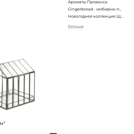
Ароматы Прованса
Gingerbread - имбирно-пряничное Рождество ...
Новогодняя коллекция Щелкунчик / NUTCRACKERS
м"