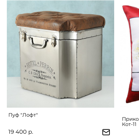
Пуф "Лофт"
Прико
Кот-11
19 400 р.