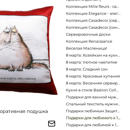
Коллекция Mille fleurs - свежесть летнего утра!
Коллекция Elegance - элегантное совершенство!
Коллекция Casadecor (серый): идеи сервировки
Коллекция Casadecor (синий): идеи сервировки
Сервировочные доски
Коллекция Renaissance
Веселая Масленица!
8 марта: Хозяйкам на кухню
8 марта: Уютное чаепитие
8 марта: Сладкий сон
8 марта: Красивые купания
8 марта: Весенняя сервировка
Кухня в стиле Bastion Collections
Подарки для ванной мужчинам
Спальный текстиль мужчинам
оративная подушка
Подарки любимым Защитникам Отечества! )
Подарки для любимого к 14 февраля
Подарки для любимой к 14 февраля