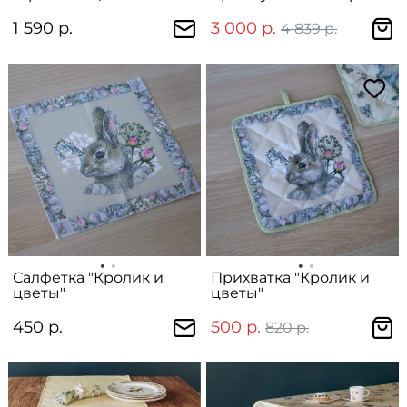
на лужайке"
1 590 р.
3 000 р.
4 839 р.
Салфетка "Кролик и
Прихватка "Кролик и
цветы"
цветы"
450 р.
500 р.
820 р.