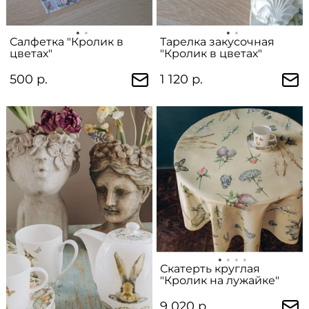
Салфетка "Кролик в
Тарелка закусочная
цветах"
"Кролик в цветах"
500 р.
1 120 р.
Скатерть круглая
"Кролик на лужайке"
9 020 р.