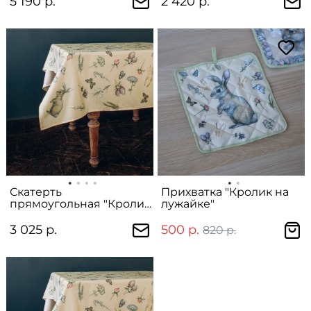
5 190 р.
2 420 р.
Скатерть
Прихватка "Кролик на
прямоугольная "Кролик
лужайке"
на лужайке"
3 025 р.
500 р.
820 р.