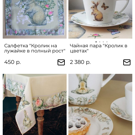
Салфетка "Кролик на
Чайная пара "Кролик в
лужайке в полный рост"
цветах"
450 р.
2 380 р.