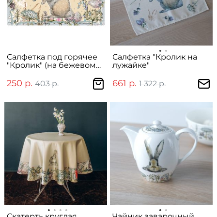
Салфетка под горячее
Салфетка "Кролик на
"Кролик" (на бежевом
лужайке"
фоне)
250 р.
661 р.
403 р.
1 322 р.
Скатерть круглая
Чайник заварочный