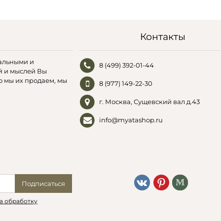
Контакты
альными и
8 (499) 392-01-44
й и мыслей Вы
о мы их продаем, мы
8 (977) 149-22-30
г. Москва, Сущевский вал д.43
info@myatashop.ru
Подписаться
а обработку