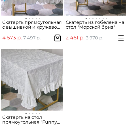
Скатерть прямоугольная
Скатерть из гобелена на
с вышивкой и кружевом
стол "Морской бриз"
"Бирюза"
4 573 р.
2 461 р.
7 497 р.
3 970 р.
Скатерть на стол
прямоугольная "Funny
Bunny"