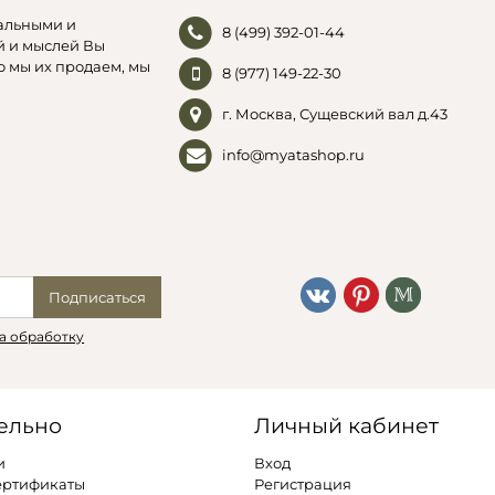
альными и
8 (499) 392-01-44
й и мыслей Вы
о мы их продаем, мы
8 (977) 149-22-30
г. Москва, Сущевский вал д.43
info@myatashop.ru
Подписаться
а обработку
ельно
Личный кабинет
и
Вход
ертификаты
Регистрация