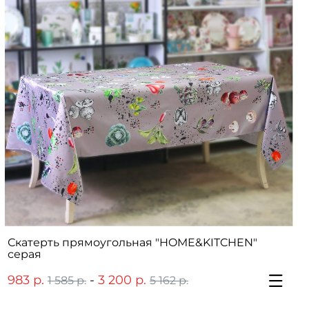
Скатерть прямоугольная "HOME&KITCHEN"
серая
983 р.
-
3 200 р.
1 585 р.
5 162 р.