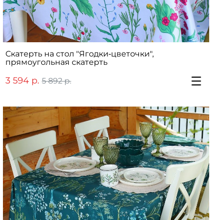
Скатерть на стол "Ягодки‑цветочки",
прямоугольная скатерть
3 594 р.
5 892 р.