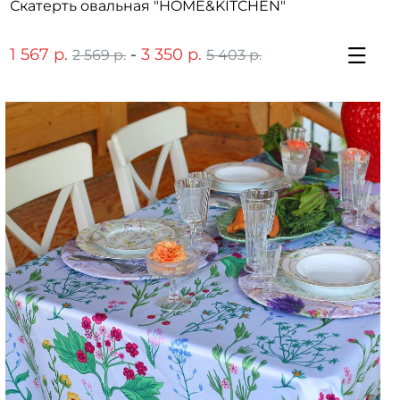
Скатерть овальная "HOME&KITCHEN"
1 567 р.
-
3 350 р.
2 569 р.
5 403 р.