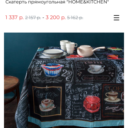
Скатерть прямоугольная "HOME&KITCHEN"
1 337 р.
-
3 200 р.
2 157 р.
5 162 р.