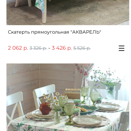
Скатерть прямоугольная "АКВАРЕЛЬ"
2 062 р.
-
3 426 р.
3 326 р.
5 526 р.