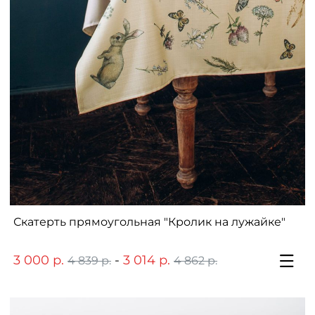
Скатерть прямоугольная "Кролик на лужайке"
3 000 р.
-
3 014 р.
4 839 р.
4 862 р.