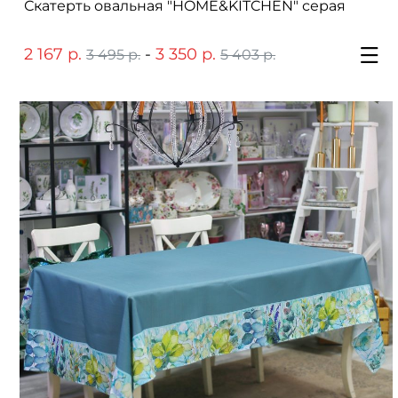
Скатерть овальная "HOME&KITCHEN" серая
2 167 р.
-
3 350 р.
3 495 р.
5 403 р.