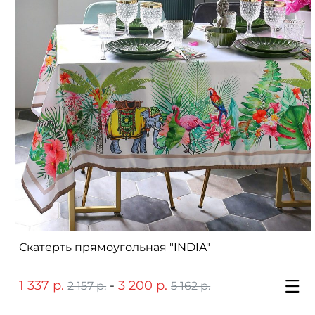
Скатерть прямоугольная "INDIA"
1 337 р.
-
3 200 р.
2 157 р.
5 162 р.