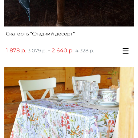
Скатерть "Сладкий десерт"
1 878 р.
-
2 640 р.
3 079 р.
4 328 р.