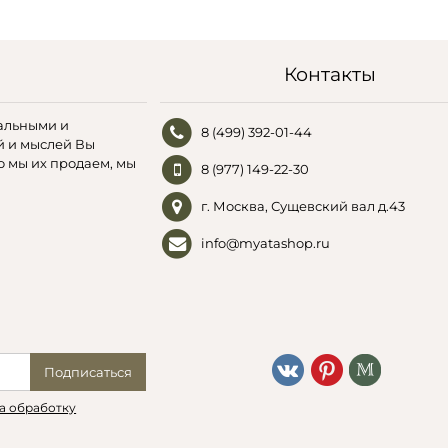
Контакты
альными и
8 (499) 392-01-44
й и мыслей Вы
о мы их продаем, мы
8 (977) 149-22-30
г. Москва, Сущевский вал д.43
info@myatashop.ru
Подписаться
а обработку